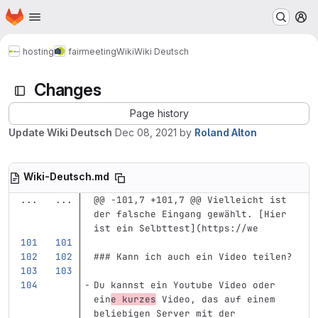
Homepage
Skip to main content
M
hosting
fairmeeting
Wiki
Wiki Deutsch
Changes
Page history
Update Wiki Deutsch
Dec 08, 2021
by
Roland Alton
Wiki-Deutsch.md
...
...
@@ -101,7 +101,7 @@ Vielleicht ist 
der falsche Eingang gewählt. [Hier 
ist ein Selbttest](https://we
### Kann ich auch ein Video teilen?
Du kannst ein Youtube Video oder 
ein
e kurzes
 Video, das auf einem 
beliebigen Server mit der 