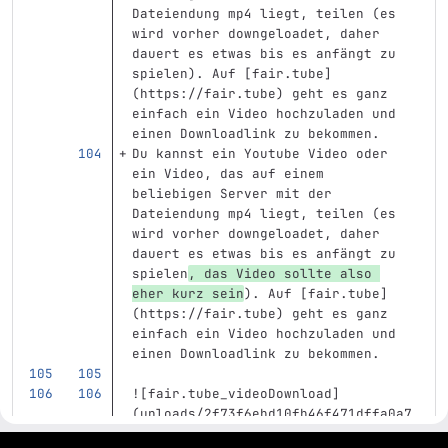
Dateiendung mp4 liegt, teilen (es 
wird vorher downgeloadet, daher 
dauert es etwas bis es anfängt zu 
spielen). Auf 
[
fair.tube
]
(
https://fair.tube
)
 geht es ganz 
einfach ein Video hochzuladen und 
einen Downloadlink zu bekommen.
Du kannst ein Youtube Video oder 
ein Video, das auf einem 
beliebigen Server mit der 
Dateiendung mp4 liegt, teilen (es 
wird vorher downgeloadet, daher 
dauert es etwas bis es anfängt zu 
spielen
, das Video sollte also 
eher kurz sein
). Auf 
[
fair.tube
]
(
https://fair.tube
)
 geht es ganz 
einfach ein Video hochzuladen und 
einen Downloadlink zu bekommen.
![
fair.tube_videoDownload
]
(
uploads/2f73f6ebd10fb46f471dffa0a7
168841/fair.tube_videoDownload.png
)
gitlab project and software management by fairkom.eu - more open source web apps at fairapps.net