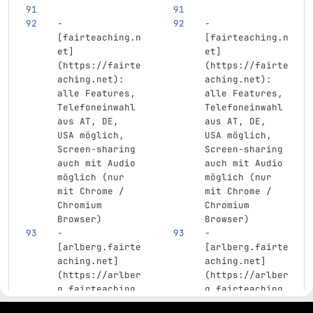
-
-
[
fairteaching.n
[
fairteaching.n
et
]
et
]
(
https://fairte
(
https://fairte
aching.net
)
: 
aching.net
)
: 
alle Features, 
alle Features, 
Telefoneinwahl 
Telefoneinwahl 
aus AT, DE, 
aus AT, DE, 
USA möglich, 
USA möglich, 
Screen-sharing 
Screen-sharing 
auch mit Audio 
auch mit Audio 
möglich (nur 
möglich (nur 
mit Chrome / 
mit Chrome / 
Chromium 
Chromium 
Browser)
Browser)
-
-
[
arlberg.fairte
[
arlberg.fairte
aching.net
]
aching.net
]
(
https://arlber
(
https://arlber
g.fairteaching.
g.fairteaching.
net
)
: alle 
net
)
: alle 
gitlab project and software management by fairkom.eu - more open source web apps at fairapps.net