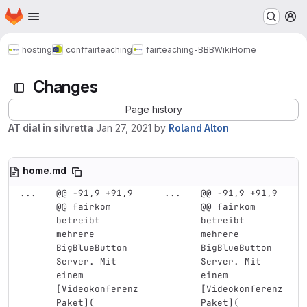
Homepage
Skip to main content
M
hosting
conf
fairteaching
fairteaching-BBB
Wiki
Home
Changes
Page history
AT dial in silvretta
Jan 27, 2021
by
Roland Alton
home.md
...
@@ -91,9 +91,9 
...
@@ -91,9 +91,9 
@@ fairkom 
@@ fairkom 
betreibt 
betreibt 
mehrere 
mehrere 
BigBlueButton 
BigBlueButton 
Server. Mit 
Server. Mit 
einem 
einem 
[Videokonferenz 
[Videokonferenz 
Paket](
Paket](