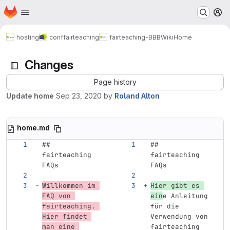
Homepage
Skip to main content
M
hosting
conf
fairteaching
fairteaching-BBB
Wiki
Home
Changes
Page history
Update home
Sep 23, 2020
by
Roland Alton
home.md
## 
## 
fairteaching 
fairteaching 
FAQs
FAQs
Willkommen im 
Hier gibt es 
FAQ von 
ein
e Anleitung 
fairteaching. 
für die 
Hier findet 
Verwendung von 
man eine 
fairteaching 