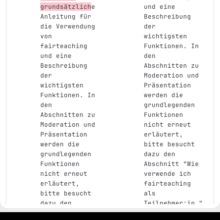
grundsätzlich
e 
und eine 
Anleitung für 
Beschreibung 
die Verwendung 
der 
von 
wichtigsten 
fairteaching 
Funktionen. In 
und eine 
den 
Beschreibung 
Abschnitten zu 
der 
Moderation und 
wichtigsten 
Präsentation 
Funktionen. In 
werden die 
den 
grundlegenden 
Abschnitten zu 
Funktionen 
Moderation und 
nicht erneut 
Präsentation 
erläutert, 
werden die 
bitte besucht 
grundlegenden 
dazu den 
Funktionen 
Abschnitt "Wie 
nicht erneut 
verwende ich 
erläutert, 
fairteaching 
bitte besucht 
als 
dazu den 
Teilnehmer:in."
Abschnitt "Wie 
. Viel Spaß 
gitlab project and software management by fairkom.eu - more open source web apps at fairapps.net