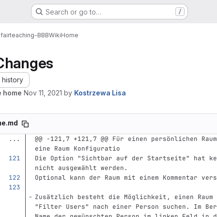
Search or go to…
/
fairteaching-BBB
Wiki
Home
Changes
history
e home
Nov 11, 2021
by
Kostrzewa Lisa
me.md
...
@@ -121,7 +121,7 @@ Für einen persönlichen Raum
eine Raum Konfiguratio
Die Option "Sichtbar auf der Startseite" hat ke
nicht ausgewählt werden.
Optional kann der Raum mit einem Kommentar vers
Zusätzlich besteht die Möglichkeit, einen Raum 
"Filter Users" nach einer Person suchen. Im Ber
Name der gewünschten Person im linken Feld in d