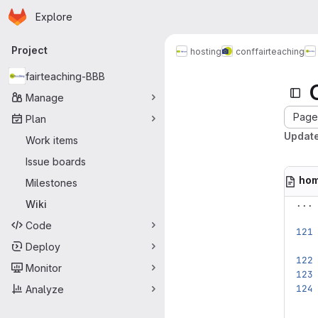
Homepage
Skip to main content
Explore
Primary navigation
Project
hosting
conf
fairteaching
fairteaching-BBB
Manage
Page 
Plan
Updat
Work items
Issue boards
ho
Milestones
...
Wiki
Code
Deploy
Monitor
Analyze