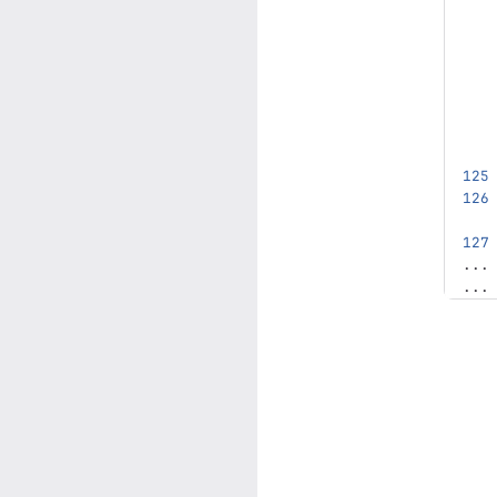
...
...