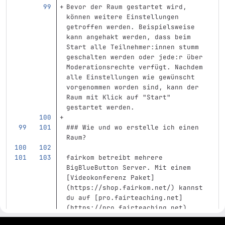
Bevor der Raum gestartet wird, 
können weitere Einstellungen 
getroffen werden. Beispielsweise 
kann angehakt werden, dass beim 
Start alle Teilnehmer:innen stumm 
geschalten werden oder jede:r über 
Moderationsrechte verfügt. Nachdem 
alle Einstellungen wie gewünscht 
vorgenommen worden sind, kann der 
Raum mit Klick auf "Start" 
gestartet werden.
### Wie und wo erstelle ich einen 
Raum?
fairkom betreibt mehrere 
BigBlueButton Server. Mit einem 
[
Videokonferenz Paket
]
(
https://shop.fairkom.net/
)
 kannst 
du auf 
[
pro.fairteaching.net
]
(
https://pro.fairteaching.net
)
beliebig viele Räume anlegen und 
gitlab project and software management by fairkom.eu - more open source web apps at fairapps.net