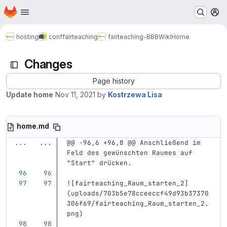
Homepage
Skip to main content
M
hosting
conf
fairteaching
fairteaching-BBB
Wiki
Home
Changes
Page history
Update home
Nov 11, 2021
by
Kostrzewa Lisa
home.md
...
...
@@ -96,6 +96,8 @@ Anschließend im 
Feld des gewünschten Raumes auf 
"Start" drücken.
![
fairteaching_Raum_starten_2
]
(
uploads/703b5e78cceeccf49d93b37370
306f69/fairteaching_Raum_starten_2.
png
)