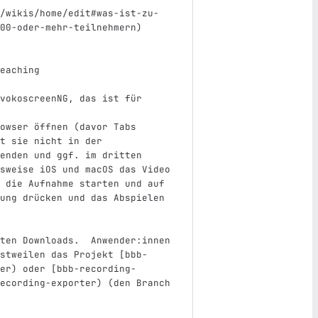
/wikis/home/edit#was-ist-zu-
00-oder-mehr-teilnehmern
)
eaching
vokoscreenNG, das ist für 
owser öffnen (davor Tabs 
t sie nicht in der 
enden und ggf. im dritten 
sweise iOS und macOS das Video 
 die Aufnahme starten und auf 
ung drücken und das Abspielen 
ten Downloads.  Anwender:innen 
stweilen das Projekt 
[
bbb-
er
)
 oder 
[
bbb-recording-
ecording-exporter
)
(
den
 Branch 