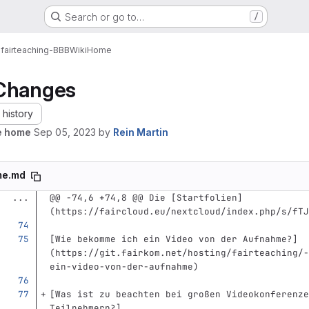
Search or go to…
/
fairteaching-BBB
Wiki
Home
Changes
history
e home
Sep 05, 2023
by
Rein Martin
me.md
...
@@ -74,6 +74,8 @@ Die [Startfolien]
(https://faircloud.eu/nextcloud/index.php/s/fTJ
[
Wie bekomme ich ein Video von der Aufnahme?
]
(
https://git.fairkom.net/hosting/fairteaching/-
ein-video-von-der-aufnahme
)
[
Was ist zu beachten bei großen Videokonferenze
Teilnehmern?
]