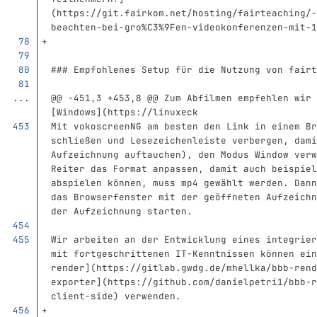
(
https://git.fairkom.net/hosting/fairteaching/-
beachten-bei-gro%C3%9Fen-videokonferenzen-mit-1
### Empfohlenes Setup für die Nutzung von fairt
...
@@ -451,3 +453,8 @@ Zum Abfilmen empfehlen wir 
[Windows](https://linuxeck
Mit vokoscreenNG am besten den Link in einem Br
schließen und Lesezeichenleiste verbergen, dami
Aufzeichnung auftauchen), den Modus Window verw
Reiter das Format anpassen, damit auch beispiel
abspielen können, muss mp4 gewählt werden. Dann
das Browserfenster mit der geöffneten Aufzeichn
der Aufzeichnung starten.
Wir arbeiten an der Entwicklung eines integrier
mit fortgeschrittenen IT-Kenntnissen können ein
render
](
https://gitlab.gwdg.de/mhellka/bbb-rend
exporter
](
https://github.com/danielpetri1/bbb-r
client-side) verwenden.