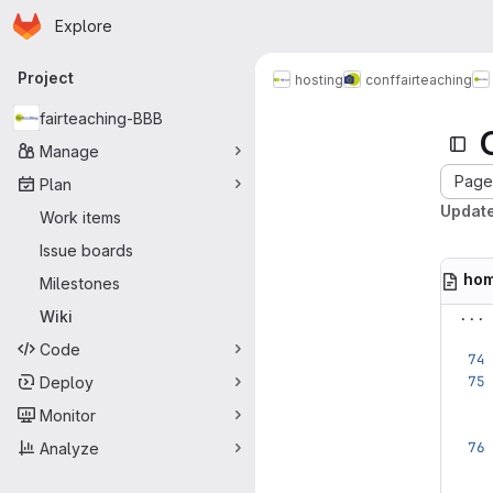
Homepage
Skip to main content
Explore
Primary navigation
Project
hosting
conf
fairteaching
fairteaching-BBB
Manage
Page 
Plan
Updat
Work items
Issue boards
ho
Milestones
...
Wiki
Code
Deploy
Monitor
Analyze