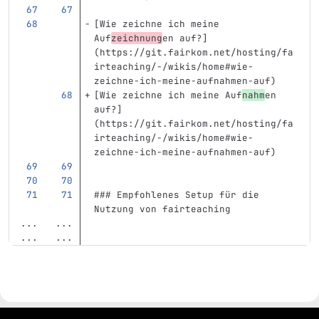
[
Wie zeichne ich meine 
Auf
zeichnung
en auf?
]
(
https://git.fairkom.net/hosting/fa
irteaching/-/wikis/home#wie-
zeichne-ich-meine-aufnahmen-auf
)
[
Wie zeichne ich meine Auf
nahm
en 
auf?
]
(
https://git.fairkom.net/hosting/fa
irteaching/-/wikis/home#wie-
zeichne-ich-meine-aufnahmen-auf
)
### Empfohlenes Setup für die 
Nutzung von fairteaching
...
...
...
...
gitlab project and software management by fairkom.eu - more open source web apps at fairapps.net