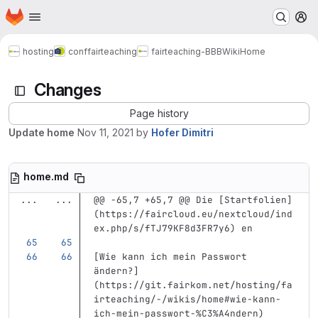
Homepage
Skip to main content
M
hosting
conf
fairteaching
fairteaching-BBB
Wiki
Home
Changes
Page history
Update home
Nov 11, 2021
by
Hofer Dimitri
home.md
...
...
@@ -65,7 +65,7 @@ Die [Startfolien]
(https://faircloud.eu/nextcloud/ind
ex.php/s/fTJ79KF8d3FR7y6) en
[
Wie kann ich mein Passwort 
ändern?
]
(
https://git.fairkom.net/hosting/fa
irteaching/-/wikis/home#wie-kann-
ich-mein-passwort-%C3%A4ndern
)